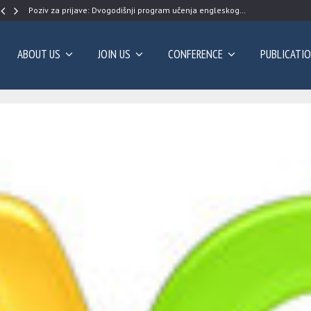
Poziv za prijave: Dvogodišnji program učenja engleskog…
ABOUT US
JOIN US
CONFERENCE
PUBLICATI