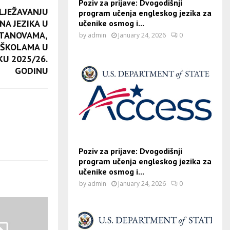
Poziv za prijave: Dvogodišnji
ILJEŽAVANJU
program učenja engleskog jezika za
A JEZIKA U
učenike osmog i...
STANOVAMA,
by
admin
January 24, 2026
0
 ŠKOLAMA U
KU 2025/26.
GODINU
Poziv za prijave: Dvogodišnji
program učenja engleskog jezika za
učenike osmog i...
by
admin
January 24, 2026
0