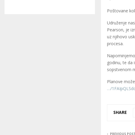
Poštovane kole
Udruženje nas
Pearson, je iz
uz njihovo usk
procesa.
Napominjemo d
godinu, te da 
sopstvenom me
Planove možet
…/1FAIpQLSdc
SHARE
PREVIOUS POS