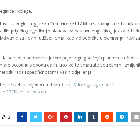
ginice i kolege,
tavnika engleskog jezika Crne Gore ELTAM, u saradnji sa izdavačk
radilo prijedloge godišnjih planova za nastavu engleskog jezika od I do
lađivanje sa novim udžbenicima, kao vid podrške u planiranju i realiza
a se radi o neobavezujućem prijedlogu godišnjih planova za školsk
imate potpunu slobodu da ih, ukoliko to smatrate potrebnim, izmijenite
todu rada i specifičnostima vaših odjeljenja.
e preuzeti na sljedećem linku:
https://docs.google.com/
zhGRFNJIcr…/viewform
3
T