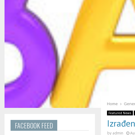
Home
Gener
Featured News
Izrađen
FACEBOOK FEED
by
admin
Au