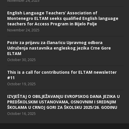
November 24, 2025
English Language Teachers’ Association of
Montenegro ELTAM seeks qualified English language
teachers for Access Program in Bijelo Polje
November 24, 2025
Poziv za prijavu za člana/icu Upravnog odbora
Udruženja nastavnika engleskog jezika Crne Gore
ELTAM
October 30, 2025
This is a call for contributions for ELTAM newsletter
#11
October 19, 2025
IZVJEŠTAJ O OBILJEŽAVANJU EVROPSKOG DANA JEZIKA U
PREDŠKOLSKIM USTANOVAMA, OSNOVNIM I SREDNJIM
ŠKOLAMA U CRNOJ GORI ZA ŠKOLSKU 2025/26. GODINU
October 16, 2025