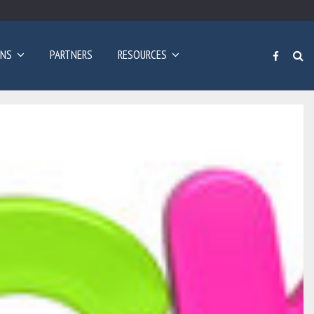
Poziv za prijave: Dvogodišnji program učenja engleskog…
ONS
PARTNERS
RESOURCES