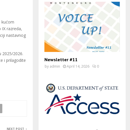
om kućom
 IX razreda,
ciji nastavnog
u 2025/2026.
Newsletter #11
 i prilagodite
by
admin
April 14, 2026
0
NEXT POST