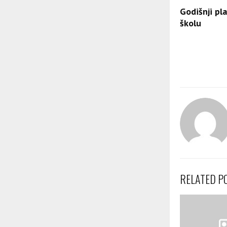
Godišnji pl
školu
RELATED P