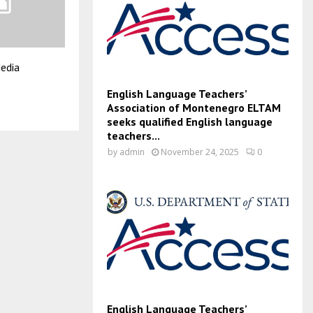
edia
English Language Teachers’
Association of Montenegro ELTAM
seeks qualified English language
teachers...
by
admin
November 24, 2025
0
English Language Teachers’