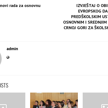
anovi rada za osnovnu
IZVJEŠTAJ O OB
EVROPSKOG DAN
PREDŠKOLSKIM U
OSNOVNIM I SREDNJIM
CRNOJ GORI ZA ŠKOLS
admin
OSTS