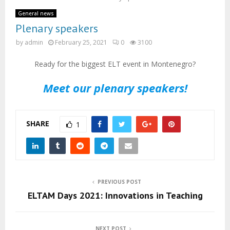
M
General news
E
Plenary speakers
by
admin
February 25, 2021
0
3100
N
Ready for the biggest ELT event in Montenegro?
U
Meet our plenary speakers!
SHARE
1
PREVIOUS POST
ELTAM Days 2021: Innovations in Teaching
NEXT POST