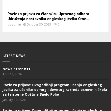
Poziv za prijavu za člana/icu Upravnog odbora
Udruženja nastavnika engleskog jezika Crne...
by
admin
October 30, 2025
0
LATEST NEWS
Newsletter #11
April 14, 2026
Poziv za prijave: Dvogodišnji program učenja engleskog
jezika za učenike osmog i devetog razreda osnovnih škola
sa teritorije Opštine Bijelo Polje
January 24, 2026
Poziv za prijave: Dvogodišnji program učenja engleskog