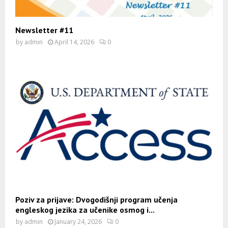
Newsletter #11
by
admin
April 14, 2026
0
Poziv za prijave: Dvogodišnji program učenja
engleskog jezika za učenike osmog i...
by
admin
January 24, 2026
0