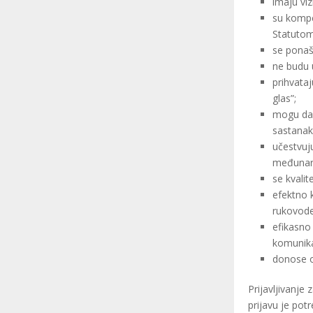
imaju viz
su kompe
Statutom
se ponaša
ne budu u
prihvata
glas”;
mogu da 
sastanak
učestvuj
međunar
se kvali
efektno 
rukovode
efikasno
komunikac
donose o
Prijavljivanje
prijavu je pot