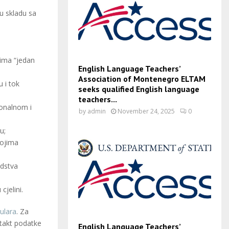
u skladu sa
 ima “jedan
English Language Teachers’
Association of Montenegro ELTAM
 i tok
seeks qualified English language
teachers...
ionalnom i
by
admin
November 24, 2025
0
u;
kojima
edstva
jelini.
ulara
. Za
ntakt podatke
English Language Teachers’