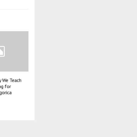
y We Teach
ng for
gorica