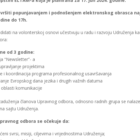
pštini ELTAM-a koja je planirana za 17. jun 2024. godine.
e vršiti popunjavanjem i podnošenjem elektronskog obrasca naj
odine do 17h.
adidati na volonterskoj osnovi učestvuju u radu i razvoju Udruženja ka
ora:
eme od 3 godine:
ja “Newsletter”- a
 upravljanje projektima
je i koordinacija programa profesionalnog usavršavanja
vanje Evropskog dana jezika i drugih važnih datuma
 oblasti komunikacije
i zaduženja članova Upravnog odbora, odnosno radnih grupa se nalaze 
 na sajtu Udruženja.
pravnog odbora se očekuje da:
eni svrsi, misiji, ciljevima i vrijednostima Udruženja;