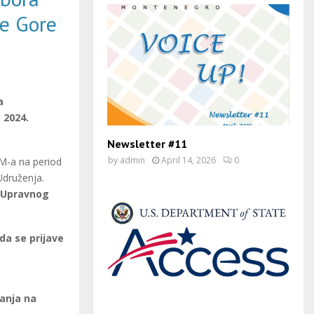
ne Gore
a
 2024.
Newsletter #11
by
admin
April 14, 2026
0
AM-a na period
Udruženja.
u Upravnog
 da se prijave
sanja na