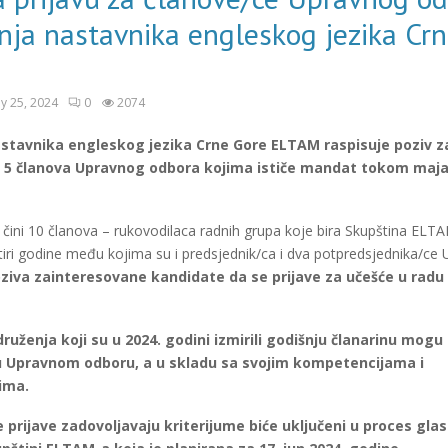
ja nastavnika engleskog jezika Cr
y 25, 2024
0
2074
stavnika engleskog jezika Crne Gore ELTAM raspisuje poziv z
 5 članova Upravnog odbora kojima ističe mandat tokom maja
čini 10 članova – rukovodilaca radnih grupa koje bira Skupština ELT
tiri godine među kojima su i predsjednik/ca i dva potpredsjednika/ce 
ziva zainteresovane kandidate da se prijave za učešće u rad
druženja koji su u 2024. godini izmirili godišnju članarinu mogu
u Upravnom odboru, a u skladu sa svojim kompetencijama i
ima.
e prijave zadovoljavaju kriterijume biće uključeni u proces gla