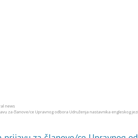
al news
ijavu za članove/ce Upravnog odbora Udruženja nastavnika engleskog jez
a prijavu za članove/ce Upravnog o