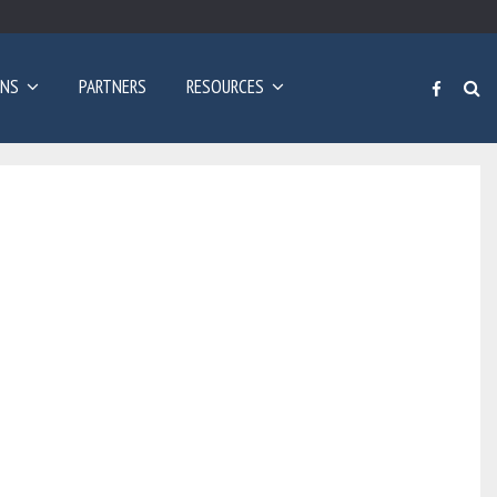
Poziv za prijave: Dvogodišnji program učenja engleskog…
ONS
PARTNERS
RESOURCES