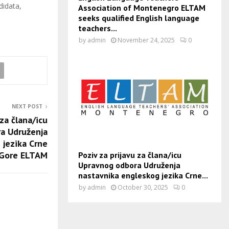
didata,
Association of Montenegro ELTAM
seeks qualified English language
teachers...
by
admin
November 24, 2025
0
NEXT POST
 za člana/icu
a Udruženja
 jezika Crne
Gore ELTAM
Poziv za prijavu za člana/icu
Upravnog odbora Udruženja
nastavnika engleskog jezika Crne...
by
admin
October 30, 2025
0