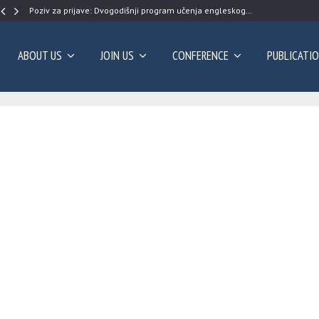
Poziv za prijave: Dvogodišnji program učenja engleskog…
ABOUT US
JOIN US
CONFERENCE
PUBLICATI