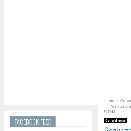
Home
Gener
Poziv za pr
ELTAM
FACEBOOK FEED
General news
Poziv z