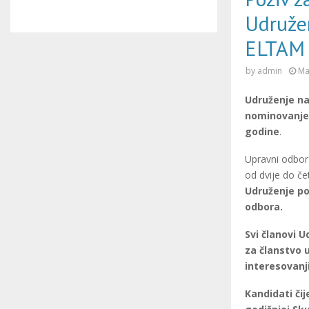
Udružen
ELTAM
by
admin
Ma
Udruženje na
nominovanje
godine
.
Upravni odbor 
od dvije do če
Udruženje po
odbora.
Svi članovi U
za članstvo 
interesovanj
Kandidati čij