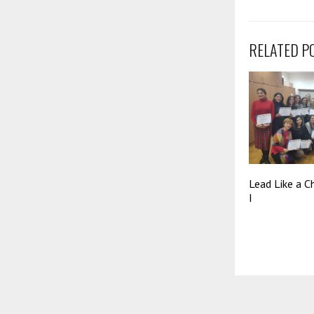
RELATED P
Lead Like a C
I