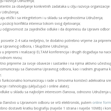
iju razvoja Udruženja;
tentni za obavljanje konkretnih zadataka u cilju razvoja organizacije 
 Udruženja;
ju etički i sa integritetom i u skladu sa vrijednostima Udruženja;
 poziciji konflikta interesa tokom svog djelovanja;
ju odgovornost za zajedničke odluke i da doprinesu da Upravni odbor
posvete 2-4 sata nedjeljno, te dodatno potrebno vrijeme za pripremu
a Upravnog odbora, i Skupštine Udruženja;
u u pripremi i realizaciji ELTAM konferencija i drugih događaja na nac
odnom nivou;
tetno pripreme za svoje obaveze i sastanke i na njima aktivno učestvuj
komuniciraju sa članovima Upravnog odbora, kao i radnim grupama 
;
 i funkcionalno komuniciraju i rade u timovima koristeći adekvatna sr
ije i tehnologiju (uključujući i online alate);
dluke u skladu sa najboljim interesom članova, odnosno Udruženja u c
 za članstvo u Upravnom odboru se vrši elektronski, putem
online form
rebno dostaviti kratku biografiju (najviše 1 strana i najviše 10MB) i ko