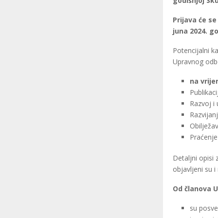
godišnjoj Sku
Prijava će s
juna 2024. g
Potencijalni k
Upravnog odb
na vrij
Publikaci
Razvoj i
Razvijan
Obilježa
Praćenje
Detaljni opis
objavljeni su i
Od članova U
su posveć